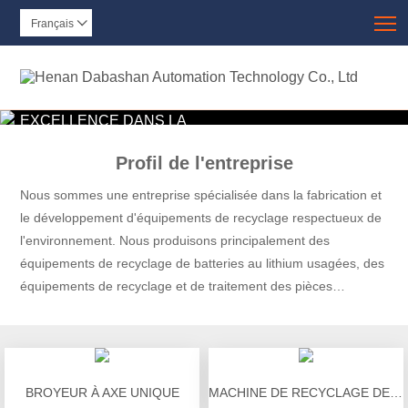
T
Français

EXCELLENCE DANS LA
RÉALISATION DE LA
QUALITÉ
Profil de l'entreprise
Nous sommes une entreprise spécialisée dans la fabrication et
le développement d'équipements de recyclage respectueux de
l'environnement. Nous produisons principalement des
équipements de recyclage de batteries au lithium usagées, des
équipements de recyclage et de traitement des pièces
d'électrode positive de batteries au lithium, des équipements de
recyclage et de traitement des pièces d'électrode négative de
batteries au lithium, des équipements de décharge de batteries
au lithium et le démontage des modules de batteries au lithium.
BROYEUR À AXE UNIQUE
MACHINE DE RECYCLAGE DE FIL DE CUIVRE